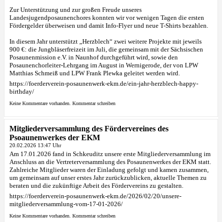
Zur Unterstützung und zur großen Freude unseres
Landesjugendposaunenchores konnten wir vor wenigen Tagen die ersten
Fördergelder überweisen und damit Info-Flyer und neue T-Shirts bezahlen.
In diesem Jahr unterstützt „Herzblech“ zwei weitere Projekte mit jeweils
900 €: die Jungbläserfreizeit im Juli, die gemeinsam mit der Sächsischen
Posaunenmission e.V. in Naunhof durchgeführt wird, sowie den
Posaunenchorleiter-Lehrgang im August in Wernigerode, der von LPW
Matthias Schmeiß und LPW Frank Plewka geleitet werden wird.
https://foerderverein-posaunenwerk-ekm.de/ein-jahr-herzblech-happy-
birthday/
Keine Kommentare vorhanden.
Kommentar schreiben
Mitgliederversammlung des Fördervereines des
Psoaunenwerkes der EKM
20.02.2026 13:47 Uhr
Am 17.01.2026 fand in Schkeuditz unsere erste Mitgliederversammlung im
Anschluss an die Vertreterversammlung des Posaunenwerkes der EKM statt.
Zahlreiche Mitglieder waren der Einladung gefolgt und kamen zusammen,
um gemeinsam auf unser erstes Jahr zurückzublicken, aktuelle Themen zu
beraten und die zukünftige Arbeit des Fördervereins zu gestalten.
https://foerderverein-posaunenwerk-ekm.de/2026/02/20/unsere-
mitgliederversammlung-vom-17-01-2026/
Keine Kommentare vorhanden.
Kommentar schreiben