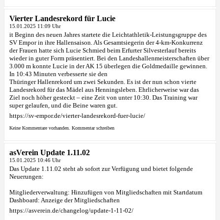
Vierter Landesrekord für Lucie
15.01.2025 11:09 Uhr
it Beginn des neuen Jahres startete die Leichtathletik-Leistungsgruppe des
SV Empor in ihre Hallensaison. Als Gesamtsiegerin der 4-km-Konkurrenz
der Frauen hatte sich Lucie Schmied beim Erfurter Silvesterlauf bereits
wieder in guter Form präsentiert. Bei den Landeshallenmeisterschaften über
3.000 m konnte Lucie in der AK 15 überlegen die Goldmedaille gewinnen.
In 10:43 Minuten verbesserte sie den
Thüringer Hallenrekord um zwei Sekunden. Es ist der nun schon vierte
Landesrekord für das Mädel aus Henningsleben. Ehrlicherweise war das
Ziel noch höher gesteckt – eine Zeit von unter 10:30. Das Training war
super gelaufen, und die Beine waren gut.
https://sv-empor.de/vierter-landesrekord-fuer-lucie/
Keine Kommentare vorhanden.
Kommentar schreiben
asVerein Update 1.11.02
15.01.2025 10:46 Uhr
Das Update 1.11.02 steht ab sofort zur Verfügung und bietet folgende
Neuerungen:
Mitgliederverwaltung: Hinzufügen von Mitgliedschaften mit Startdatum
Dashboard: Anzeige der Mitgliedschaften
https://asverein.de/changelog/update-1-11-02/