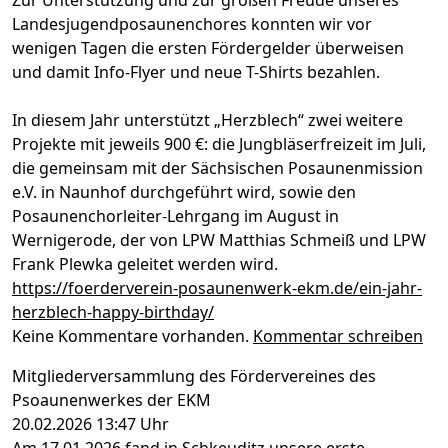
Landesjugendposaunenchores konnten wir vor
wenigen Tagen die ersten Fördergelder überweisen
und damit Info-Flyer und neue T-Shirts bezahlen.
In diesem Jahr unterstützt „Herzblech“ zwei weitere
Projekte mit jeweils 900 €: die Jungbläserfreizeit im Juli,
die gemeinsam mit der Sächsischen Posaunenmission
e.V. in Naunhof durchgeführt wird, sowie den
Posaunenchorleiter-Lehrgang im August in
Wernigerode, der von LPW Matthias Schmeiß und LPW
Frank Plewka geleitet werden wird.
https://foerderverein-posaunenwerk-ekm.de/ein-jahr-
herzblech-happy-birthday/
Keine Kommentare vorhanden.
Kommentar schreiben
Mitgliederversammlung des Fördervereines des
Psoaunenwerkes der EKM
20.02.2026 13:47 Uhr
Am 17.01.2026 fand in Schkeuditz unsere erste