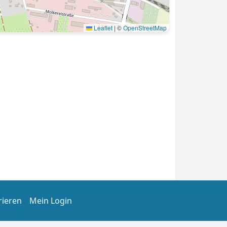
Leaflet
|
©
OpenStreetMap
rieren
Mein Login