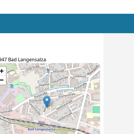
947 Bad Langensalza
+
−