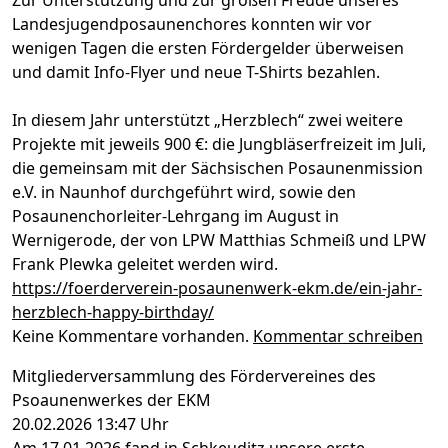
Landesjugendposaunenchores konnten wir vor
wenigen Tagen die ersten Fördergelder überweisen
und damit Info-Flyer und neue T-Shirts bezahlen.
In diesem Jahr unterstützt „Herzblech“ zwei weitere
Projekte mit jeweils 900 €: die Jungbläserfreizeit im Juli,
die gemeinsam mit der Sächsischen Posaunenmission
e.V. in Naunhof durchgeführt wird, sowie den
Posaunenchorleiter-Lehrgang im August in
Wernigerode, der von LPW Matthias Schmeiß und LPW
Frank Plewka geleitet werden wird.
https://foerderverein-posaunenwerk-ekm.de/ein-jahr-
herzblech-happy-birthday/
Keine Kommentare vorhanden.
Kommentar schreiben
Mitgliederversammlung des Fördervereines des
Psoaunenwerkes der EKM
20.02.2026 13:47 Uhr
Am 17.01.2026 fand in Schkeuditz unsere erste